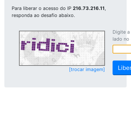
Para liberar o acesso
do IP
216.73.216.11
,
responda ao desafio abaixo.
Digite 
lado no
[trocar imagem]