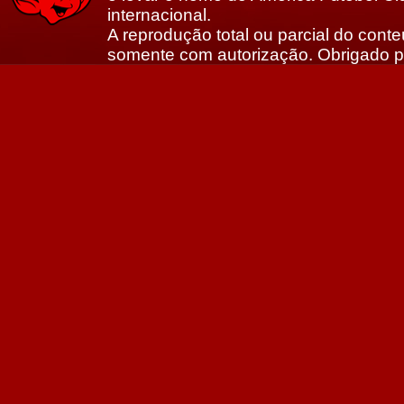
internacional.
A reprodução total ou parcial do conte
somente com autorização. Obrigado p