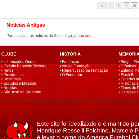
Notícias Antigas
Para acessar as notícias do Site antigo,
clique aqui
.
CLUBE
HISTÓRIA
MEMORI
•
Informações Gerais
•
Fundação
•
Birigui: Et
•
Estádio Benedito Teixeira
•
Ata de Fundação
•
Crônicas
•
Hinos
•
Repercussão da Fundação
•
Estádio M
•
Presidentes
•
O Fundador
•
Flash Bola
•
Uniformes
•
Galerias d
•
Escudos e Mascote
•
Histórias 
•
Notícias
•
Times do 
•
São José do Rio Preto
•
Camisas d
Este site foi idealizado e é mantido p
Henrique Rosselli Folchine, Marcelo Po
é levar o nome do América Futebol Clu