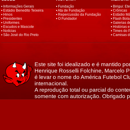
•
Informações Gerais
•
Fundação
•
Birigui: Et
•
Estádio Benedito Teixeira
•
Ata de Fundação
•
Crônicas
•
Hinos
•
Repercussão da Fundação
•
Estádio M
•
Presidentes
•
O Fundador
•
Flash Bola
•
Uniformes
•
Galerias d
•
Escudos e Mascote
•
Histórias 
•
Notícias
•
Times do 
•
São José do Rio Preto
•
Camisas d
Este site foi idealizado e é mantido p
Henrique Rosselli Folchine, Marcelo Po
é levar o nome do América Futebol Clu
internacional.
A reprodução total ou parcial do conte
somente com autorização. Obrigado p